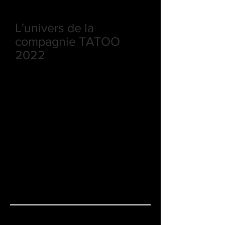
Tanzbar et Tatoo
L'univers de la
compagnie TATOO
2022
On a retrouvé les licornes